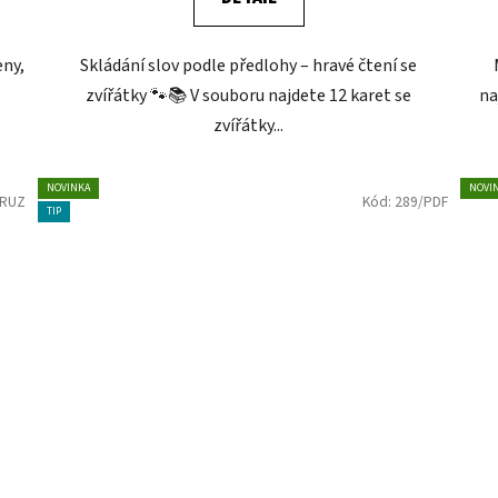
eny,
Skládání slov podle předlohy – hravé čtení se
.
zvířátky 🐾📚 V souboru najdete 12 karet se
na
zvířátky...
NOVINKA
NOVI
/RUZ
Kód:
289/PDF
TIP