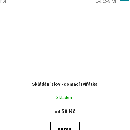
/PDF
Kód:
154/PDF
Skládání slov - domácí zvířátka
Skladem
50 Kč
od
DETAIL