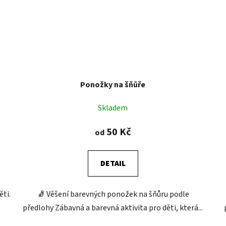
Ponožky na šňůře
Skladem
50 Kč
od
DETAIL
ti.
🧦 Věšení barevných ponožek na šňůru podle
.
předlohy Zábavná a barevná aktivita pro děti, která...