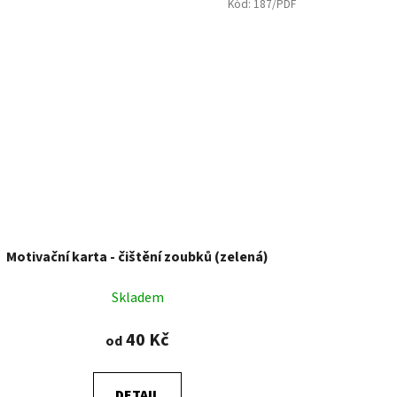
Kód:
187/PDF
Motivační karta - čištění zoubků (zelená)
Skladem
40 Kč
od
DETAIL