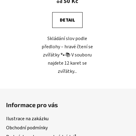
50 Kč
od
DETAIL
Skládání slov podle
předlohy – hravé čtení se
zvířátky 🐾📚 V souboru
najdete 12 karet se
zvířátky...
Z
á
Informace pro vás
p
a
Ilustrace na zakázku
t
Obchodní podmínky
í