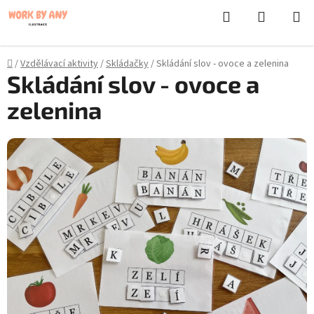
}
Hledat
NÁKUPN
Přejít
KOŠÍK
na
obsah
Domů
/
Vzdělávací aktivity
/
Skládačky
/
Skládání slov - ovoce a zelenina
Skládání slov - ovoce a
zelenina