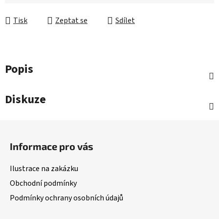
Měrná cena:
Tisk
Zeptat se
Sdílet
Popis
Diskuze
Z
á
Informace pro vás
p
a
Ilustrace na zakázku
t
Obchodní podmínky
í
Podmínky ochrany osobních údajů