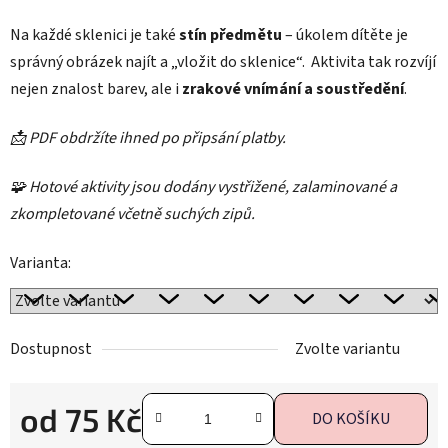
Na každé sklenici je také
stín předmětu
– úkolem dítěte je
správný obrázek najít a „vložit do sklenice“. Aktivita tak rozvíjí
nejen znalost barev, ale i
zrakové vnímání a soustředění
.
📩 PDF obdržíte ihned po připsání platby.
🧩 Hotové aktivity jsou dodány vystřižené, zalaminované a
zkompletované včetně suchých zipů.
Varianta:
Dostupnost
Zvolte variantu
od
75 Kč
DO KOŠÍKU