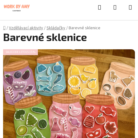
}
Hledat
NÁKUPN
Přejít
KOŠÍK
na
obsah
Domů
/
Vzdělávací aktivity
/
Skládačky
/
Barevné sklenice
Barevné sklenice
SALECODE:LETO15:15:%