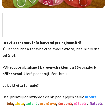
Hravé seznamování s barvami pro nejmenší 🎨
🫙
Jednoduchá a zábavná vzdělávací aktivita, ideální pro děti
od 2 let
.
PDF soubor obsahuje
8 barevných sklenic
a
56 obrázků k
přiřazování
, které podporují učení hrou.
Jak aktivita funguje?
Děti přiřazují obrázky do sklenic podle jejich barev:
modrá
,
hnědá
,
žlutá
,
zelená
,
oranžová
,
červená
,
růžová
a
fialová
.