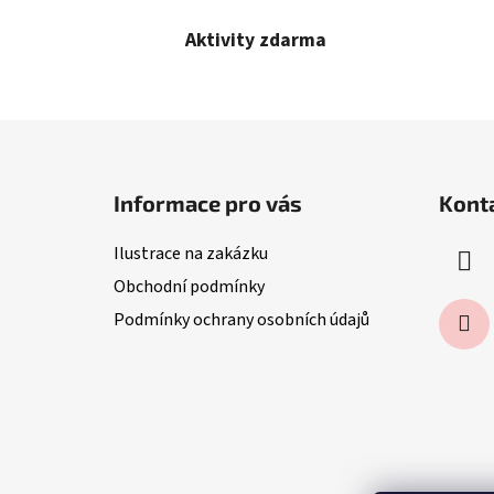
Aktivity zdarma
Z
á
Informace pro vás
Kont
p
a
Ilustrace na zakázku
t
Obchodní podmínky
í
Podmínky ochrany osobních údajů