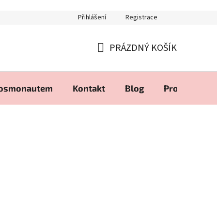
Přihlášení
Registrace
PRÁZDNÝ KOŠÍK
NÁKUPNÍ
KOŠÍK
kosmonautem
Kontakt
Blog
Produkty zd