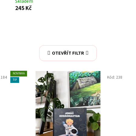
Skladem
245 Kč
OTEVŘÍT FILTR
NOVINKA
:
184
Kód:
238
TIP