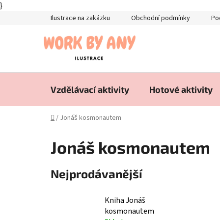
}
Přejít
Ilustrace na zakázku
Obchodní podmínky
Po
na
obsah
Vzdělávací aktivity
Hotové aktivity
Domů
/
Jonáš kosmonautem
Jonáš kosmonautem
Nejprodávanější
Kniha Jonáš
kosmonautem