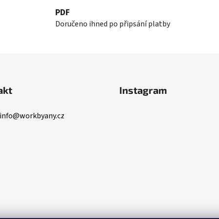
á
PDF
d
Doručeno ihned po připsání platby
a
c
í
p
r
v
akt
Instagram
k
y
info
@
workbyany.cz
v
ý
p
i
s
u