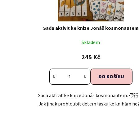
u
k
t
Sada aktivit ke knize Jonáš kosmonautem
ů
Skladem
245 Kč
DO KOŠÍKU
Sada aktivit ke knize Jonáš kosmonautem. 🧑🏻
Jak jinak prohloubit dětem lásku ke knihám než.