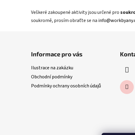
Veškeré zakoupené aktivity jsou určené pro
soukr
soukromě, prosím obraťte se na
info@workbyany.
Z
á
Informace pro vás
Kont
p
a
Ilustrace na zakázku
t
Obchodní podmínky
í
Podmínky ochrany osobních údajů