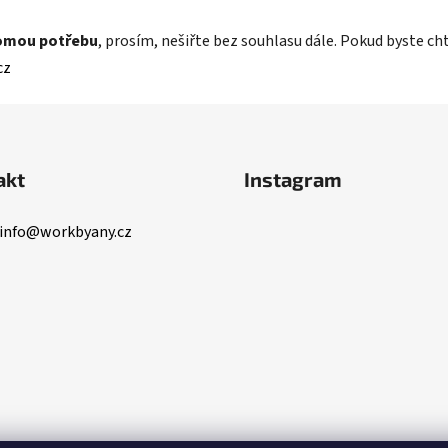
omou potřebu
, prosím, nešiřte bez souhlasu dále. Pokud byste c
cz
akt
Instagram
info
@
workbyany.cz