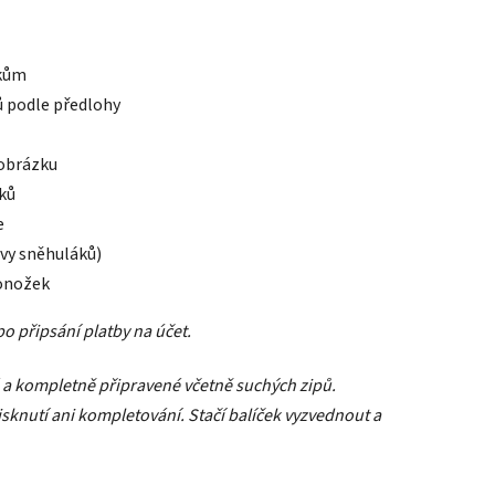
zkům
 podle předlohy
 obrázku
ků
e
vy sněhuláků)
ponožek
o připsání platby na účet.
 a kompletně připravené včetně suchých zipů.
tisknutí ani kompletování. Stačí balíček vyzvednout a