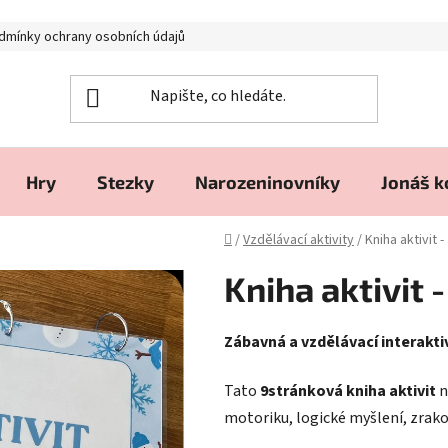
dmínky ochrany osobních údajů
Hry
Stezky
Narozeninovníky
Jonáš 
Domů
/
Vzdělávací aktivity
/
Kniha aktivit 
Kniha aktivit 
Zábavná a vzdělávací interakti
Tato
9stránková kniha aktivit
n
motoriku, logické myšlení, zrako