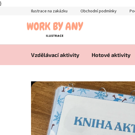
}
Přejít
Ilustrace na zakázku
Obchodní podmínky
Po
na
obsah
Vzdělávací aktivity
Hotové aktivity