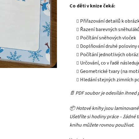
Co děti v knize čeká:
Přiřazování detailů k obrá
Řazení barevných sněhuláků
Počítání sněhových vloček
Doplňování druhé poloviny
Počítání jednotlivých obráz
Určování, co v řadě následuj
Geometrické tvary (na moti
Hledání stejných zimních 
📄 PDF soubor je odesílán ihned p
📦 Hotové knihy jsou laminované
Ušetříte si hodiny práce – žádné 
knihu můžete rovnou používat.