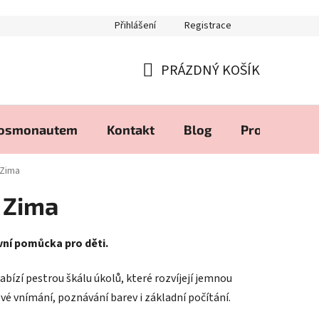
Přihlášení
Registrace
PRÁZDNÝ KOŠÍK
NÁKUPNÍ
KOŠÍK
kosmonautem
Kontakt
Blog
Produkty zd
- Zima
- Zima
vní pomůcka pro děti.
abízí pestrou škálu úkolů, které rozvíjejí jemnou
vé vnímání, poznávání barev i základní počítání.