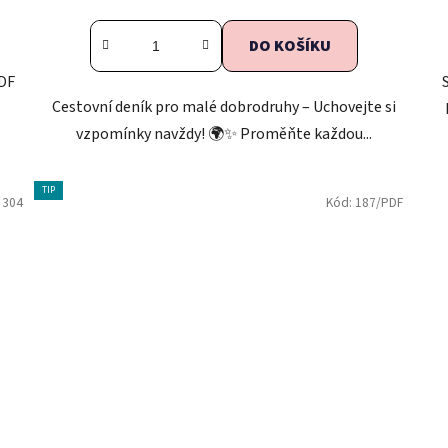
DO KOŠÍKU
PDF
Cestovní deník pro malé dobrodruhy – Uchovejte si
vzpomínky navždy! 🌍✨ Proměňte každou...
TIP
:
304
Kód:
187/PDF