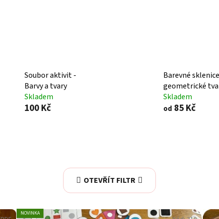
Soubor aktivit -
Barevné sklenice
Barvy a tvary
geometrické tva
Skladem
Skladem
100 Kč
85 Kč
od
OTEVŘÍT FILTR
NOVINKA