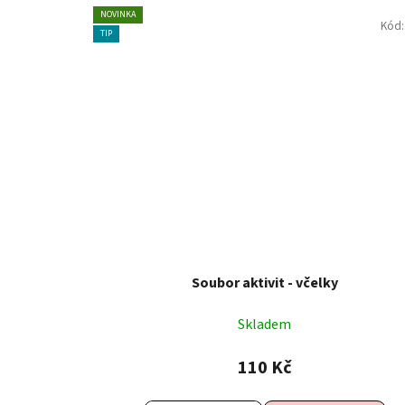
NOVINKA
Kód
TIP
Soubor aktivit - včelky
Skladem
110 Kč