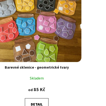
Kód:
316/PDF
r
o
d
u
k
t
ů
Barevné sklenice - geometrické tvary
Skladem
85 Kč
od
DETAIL