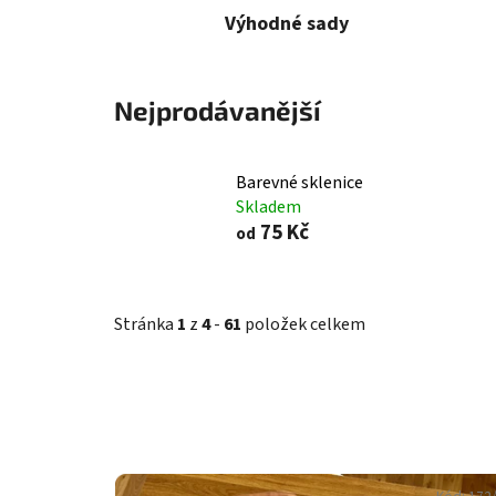
Výhodné sady
Nejprodávanější
Barevné sklenice
Skladem
75 Kč
od
Stránka
1
z
4
-
61
položek celkem
V