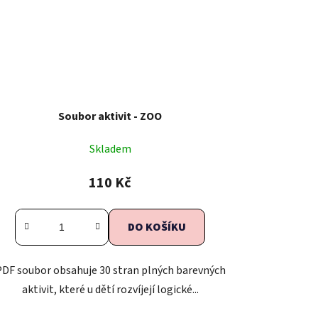
Soubor aktivit - ZOO
Skladem
110 Kč
DO KOŠÍKU
PDF soubor obsahuje 30 stran plných barevných
aktivit, které u dětí rozvíjejí logické...