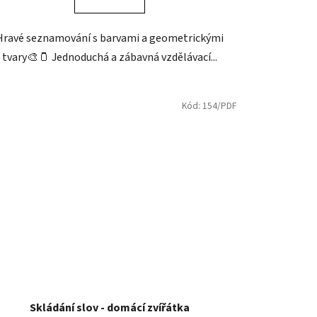
Hravé seznamování s barvami a geometrickými
tvary🎨🫙 Jednoduchá a zábavná vzdělávací...
Kód:
154/PDF
Skládání slov - domácí zvířátka