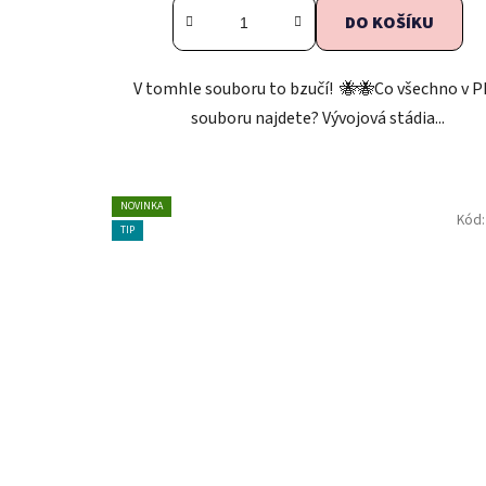
DO KOŠÍKU
V tomhle souboru to bzučí! 🐝🐝Co všechno v 
souboru najdete? Vývojová stádia...
NOVINKA
Kód
TIP