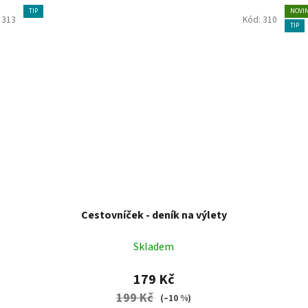
TIP
NOVI
:
313
Kód:
310
TIP
Cestovníček - deník na výlety
Skladem
179 Kč
199 Kč
(–10 %)