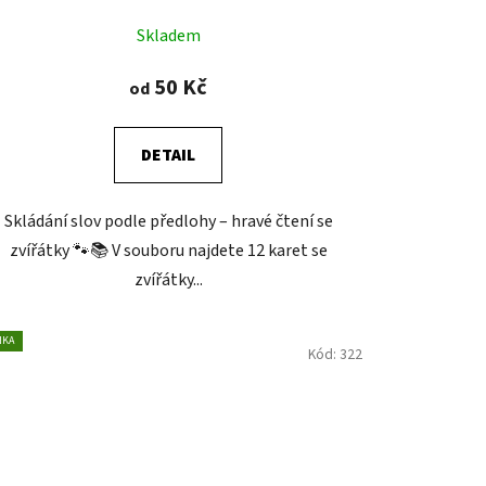
Skladem
50 Kč
od
DETAIL
Skládání slov podle předlohy – hravé čtení se
zvířátky 🐾📚 V souboru najdete 12 karet se
zvířátky...
NKA
Kód:
322