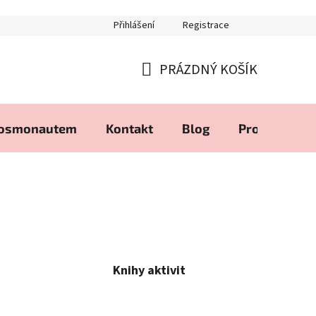
Přihlášení
Registrace
PRÁZDNÝ KOŠÍK
NÁKUPNÍ
KOŠÍK
kosmonautem
Kontakt
Blog
Produkty zd
Knihy aktivit