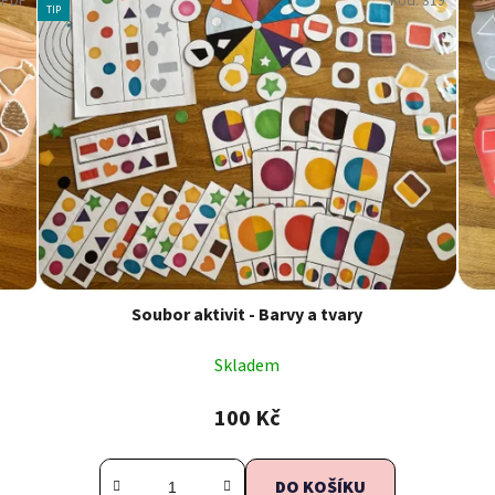
/PDF
Kód:
319
TIP
Soubor aktivit - Barvy a tvary
Skladem
100 Kč
DO KOŠÍKU