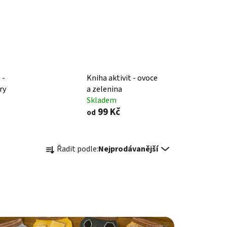
 -
Kniha aktivit - ovoce
ry
a zelenina
Skladem
99 Kč
od
Ř
Řadit podle:
Nejprodávanější
a
z
e
n
í
p