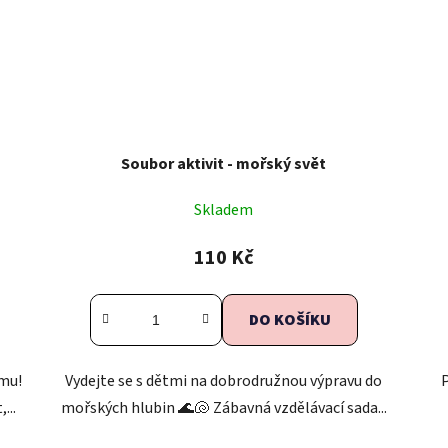
Soubor aktivit - mořský svět
Skladem
110 Kč
DO KOŠÍKU
mu!
Vydejte se s dětmi na dobrodružnou výpravu do
...
mořských hlubin 🌊🐚 Zábavná vzdělávací sada...