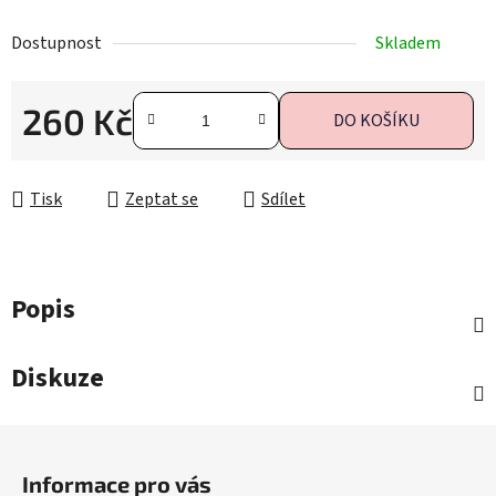
Dostupnost
Skladem
260 Kč
DO KOŠÍKU
Měrná cena:
Tisk
Zeptat se
Sdílet
Popis
Diskuze
Z
á
Informace pro vás
p