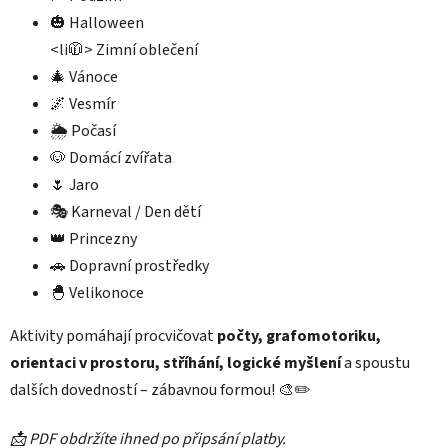
🎃 Halloween
<li🧥> Zimní oblečení
🎄 Vánoce
🌌 Vesmír
🌦️ Počasí
🐶 Domácí zvířata
🌷 Jaro
🎭 Karneval / Den dětí
👑 Princezny
🚗 Dopravní prostředky
🐣 Velikonoce
Aktivity pomáhají procvičovat
počty, grafomotoriku,
orientaci v prostoru, stříhání, logické myšlení
a spoustu
dalších dovedností – zábavnou formou! 🎨✏️
📩 PDF obdržíte ihned po připsání platby.