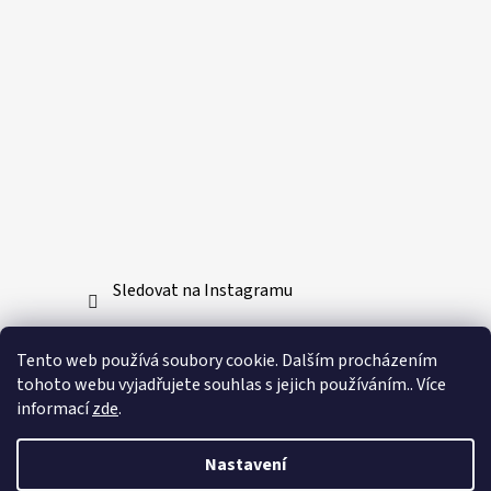
Sledovat na Instagramu
Přijímáme online platby
Tento web používá soubory cookie. Dalším procházením
tohoto webu vyjadřujete souhlas s jejich používáním.. Více
informací
zde
.
Nastavení