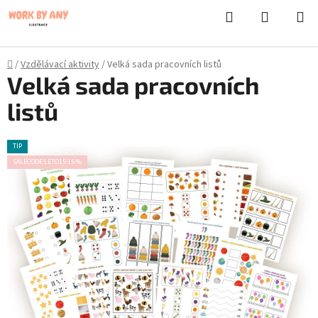
}
Hledat
NÁKUPN
Přejít
KOŠÍK
na
obsah
Domů
/
Vzdělávací aktivity
/
Velká sada pracovních listů
Velká sada pracovních
listů
TIP
SALECODE:LETO15:15:%