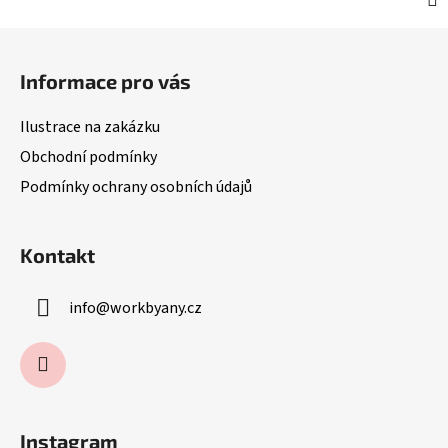
Z
á
Informace pro vás
p
a
Ilustrace na zakázku
t
Obchodní podmínky
í
Podmínky ochrany osobních údajů
Kontakt
info
@
workbyany.cz
Instagram