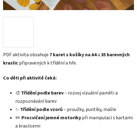
PDF aktivita obsahuje
7 karet s košíky na A4
a
35 barevných
kraslic
připravených k třídění a hře.
Co děti při aktivitě čeká:
🎨
Třídění podle barev
– rozvoj vizuální paměti a
rozpoznávání barev
✨
Třídění podle vzorů
– proužky, puntíky, mašle
✏️
Procvičení jemné motoriky
při manipulaci s kartami
a kraslicemi