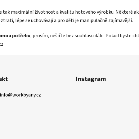
íte tak maximální životnost a kvalitu hotového výrobku. Některé akti
ztratí, lépe se uchovávají a pro děti je manipulačně zajímavější.
omou potřebu
, prosím, nešiřte bez souhlasu dále. Pokud byste c
cz
akt
Instagram
info
@
workbyany.cz