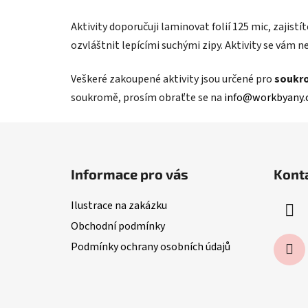
Aktivity doporučuji laminovat folií 125 mic, zajist
ozvláštnit lepícími suchými zipy. Aktivity se vám ne
Veškeré zakoupené aktivity jsou určené pro
soukr
soukromě, prosím obraťte se na
info@workbyany.
Z
á
Informace pro vás
Kont
p
a
Ilustrace na zakázku
t
Obchodní podmínky
í
Podmínky ochrany osobních údajů