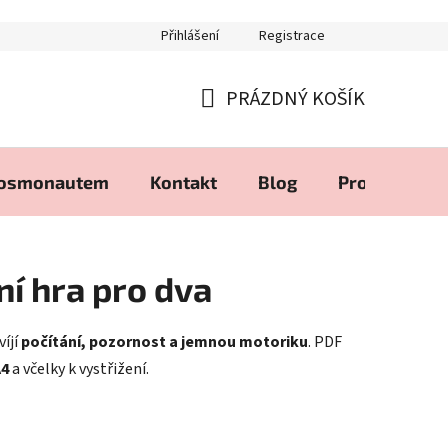
Přihlášení
Registrace
PRÁZDNÝ KOŠÍK
NÁKUPNÍ
KOŠÍK
kosmonautem
Kontakt
Blog
Produkty zd
lní hra pro dva
víjí
počítání, pozornost a jemnou motoriku
. PDF
A4
a včelky k vystřižení.