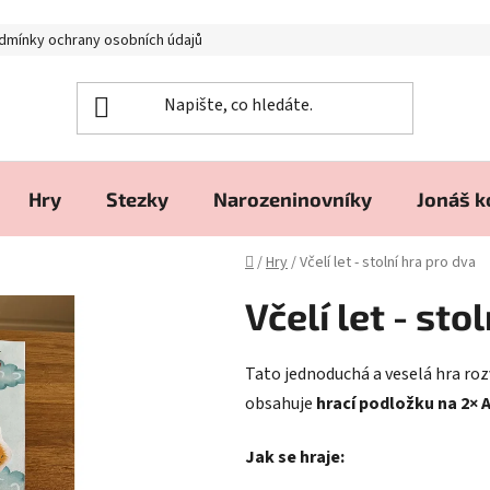
dmínky ochrany osobních údajů
Hry
Stezky
Narozeninovníky
Jonáš 
Domů
/
Hry
/
Včelí let - stolní hra pro dva
Včelí let - sto
Tato jednoduchá a veselá hra roz
obsahuje
hrací podložku na 2× 
Jak se hraje: