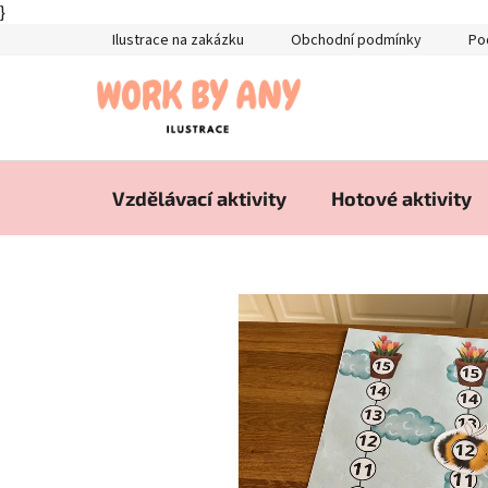
}
Přejít
Ilustrace na zakázku
Obchodní podmínky
Po
na
obsah
Vzdělávací aktivity
Hotové aktivity