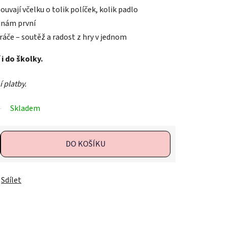
ouvají včelku o tolik políček, kolik padlo
tinám první
ráče – soutěž a radost z hry v jednom
i do školky.
 platby.
Skladem
DO KOŠÍKU
Sdílet