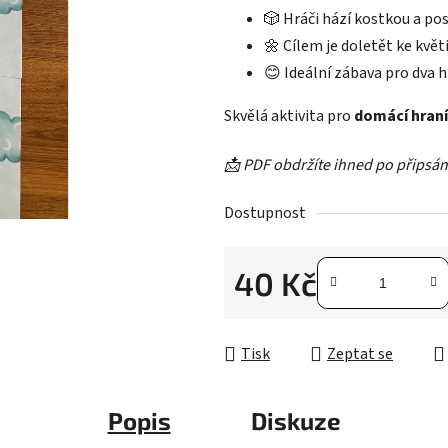
🎲 Hráči hází kostkou a pos
🌼 Cílem je doletět ke kvě
😊 Ideální zábava pro dva h
Skvělá aktivita pro
domácí hraní 
📩 PDF obdržíte ihned po připsání
Dostupnost
40 Kč
Měrná cena:
Tisk
Zeptat se
Popis
Diskuze