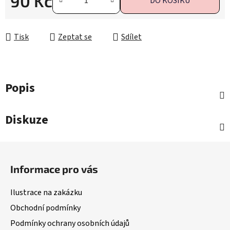
90 Kč
DO KOŠÍKU
Měrná cena:
Tisk
Zeptat se
Sdílet
Popis
Diskuze
Z
á
Informace pro vás
p
a
Ilustrace na zakázku
t
Obchodní podmínky
í
Podmínky ochrany osobních údajů