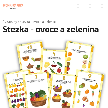
}
Hledat
NÁKUPN
Přejít
KOŠÍK
na
obsah
Domů
/
Stezky
/
Stezka - ovoce a zelenina
Stezka - ovoce a zelenina