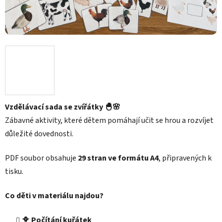
Vzdělávací sada se zvířátky 🐣🌸
Zábavné aktivity, které dětem pomáhají učit se hrou a rozvíjet
důležité dovednosti.
PDF soubor obsahuje
29 stran ve formátu A4
, připravených k
tisku.
Co děti v materiálu najdou?
🐥
Počítání kuřátek