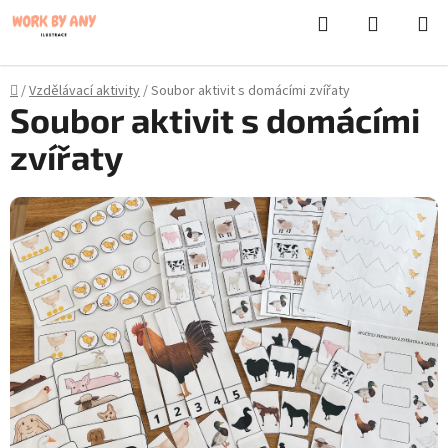
}
Hledat
NÁKUPN
Přejít
KOŠÍK
na
obsah
Domů
/
Vzdělávací aktivity
/
Soubor aktivit s domácími zvířaty
Soubor aktivit s domácími
zvířaty