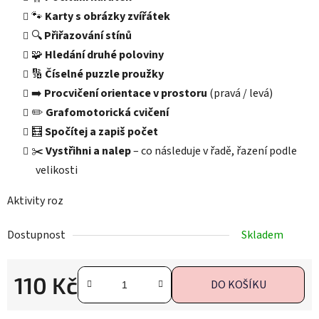
🐾
Karty s obrázky zvířátek
🔍
Přiřazování stínů
🧩
Hledání druhé poloviny
🔢
Číselné puzzle proužky
➡️
Procvičení orientace v prostoru
(pravá / levá)
✏️
Grafomotorická cvičení
🧮
Spočítej a zapiš počet
✂️
Vystřihni a nalep
– co následuje v řadě, řazení podle
velikosti
Aktivity roz
Dostupnost
Skladem
110 Kč
DO KOŠÍKU
Měrná cena: