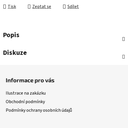
Tisk
Zeptat se
Sdílet
Popis
Diskuze
Z
á
Informace pro vás
p
a
Ilustrace na zakázku
t
Obchodní podmínky
í
Podmínky ochrany osobních údajů