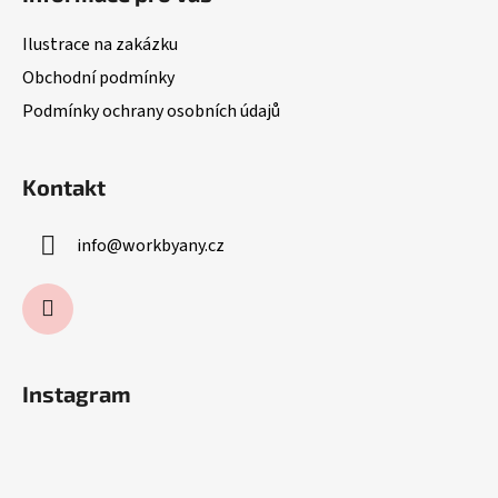
p
a
Ilustrace na zakázku
t
Obchodní podmínky
í
Podmínky ochrany osobních údajů
Kontakt
info
@
workbyany.cz
Instagram