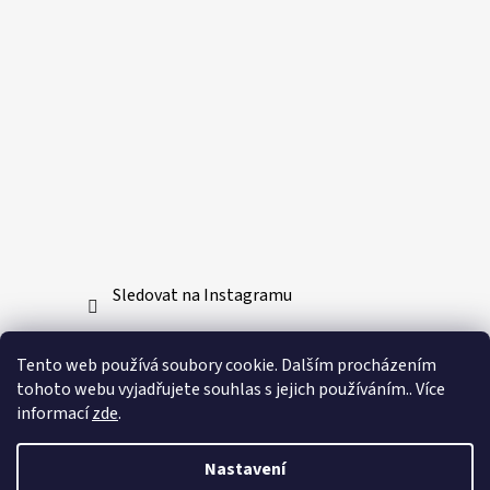
Sledovat na Instagramu
Přijímáme online platby
Tento web používá soubory cookie. Dalším procházením
tohoto webu vyjadřujete souhlas s jejich používáním.. Více
informací
zde
.
Nastavení