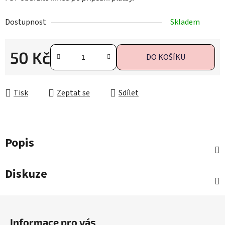
Dostupnost
Skladem
50 Kč
DO KOŠÍKU
Měrná cena:
Tisk
Zeptat se
Sdílet
Popis
Diskuze
Z
á
Informace pro vás