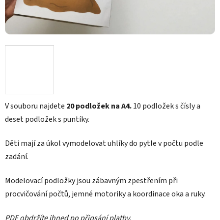
V souboru najdete
20
podložek na A4.
10 podložek s čísly a
deset podložek s puntíky.
Děti mají za úkol vymodelovat uhlíky do pytle v počtu podle
zadání.
Modelovací podložky jsou zábavným zpestřením při
procvičování počtů, jemné motoriky a koordinace oka a ruky.
PDF obdržíte ihned po připsání platby.