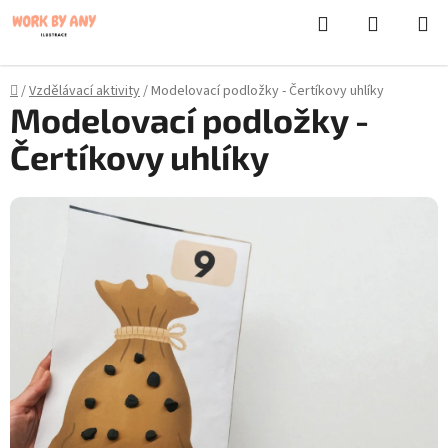
}
Hledat
NÁKUPN
Přejít
KOŠÍK
na
obsah
Domů
/
Vzdělávací aktivity
/
Modelovací podložky - Čertíkovy uhlíky
Modelovací podložky -
Čertíkovy uhlíky