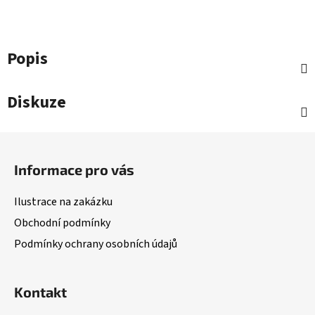
Popis
Diskuze
Z
á
Informace pro vás
p
a
Ilustrace na zakázku
t
Obchodní podmínky
í
Podmínky ochrany osobních údajů
Kontakt