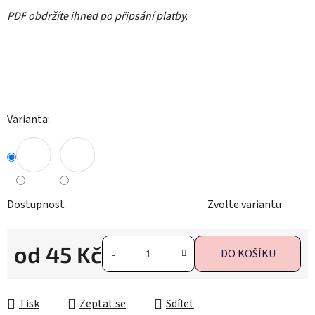
PDF obdržíte ihned po připsání platby.
Varianta:
Dostupnost
Zvolte variantu
od
45 Kč
DO KOŠÍKU
Měrná cena:
Tisk
Zeptat se
Sdílet