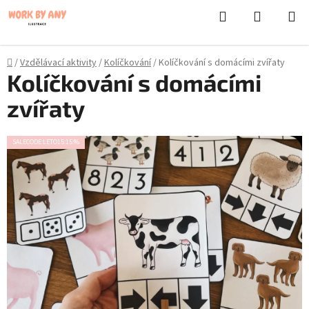
}
Hledat
NÁKUPN
Přejít
KOŠÍK
na
obsah
Domů
/
Vzdělávací aktivity
/
Kolíčkování
/
Kolíčkování s domácími zvířaty
Kolíčkování s domácími
zvířaty
SALECODE:LETO15:15:%